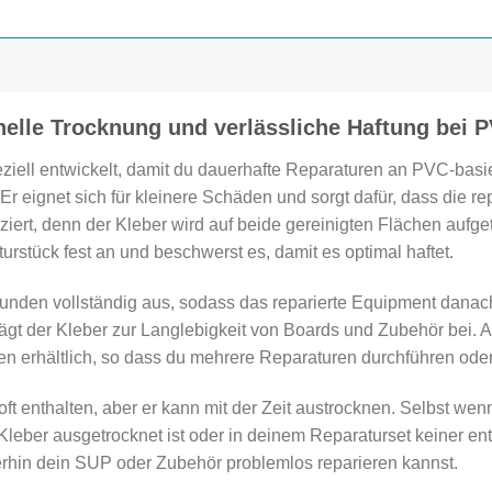
elle Trocknung und verlässliche Haftung bei P
ziell entwickelt, damit du dauerhafte Reparaturen an PVC-bas
r eignet sich für kleinere Schäden und sorgt dafür, dass die re
iert, denn der Kleber wird auf beide gereinigten Flächen aufg
rstück fest an und beschwerst es, damit es optimal haftet.
Stunden vollständig aus, sodass das reparierte Equipment danac
ägt der Kleber zur Langlebigkeit von Boards und Zubehör bei. 
en erhältlich, so dass du mehrere Reparaturen durchführen oder
ft enthalten, aber er kann mit der Zeit austrocknen. Selbst wenn
n Kleber ausgetrocknet ist oder in deinem Reparaturset keiner en
terhin dein SUP oder Zubehör problemlos reparieren kannst.