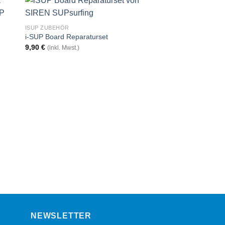
ISUP ZUBEHÖR
i-SUP Board Reparaturset
9,90
€
(inkl. Mwst.)
ISUP ZUBEHÖR
Double Action Pumpe 
45,00
€
(inkl. Mwst.)
NEWSLETTER