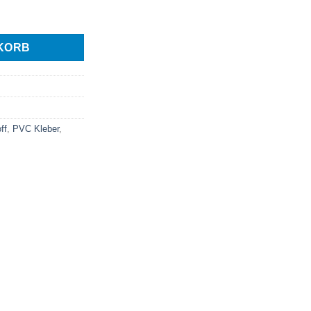
KORB
ff
,
PVC Kleber
,