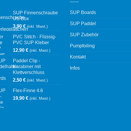
SUP Boards
SUP Finnenschraube
US Box
SUP Paddel
3,90
€
(inkl. Mwst.)
SUP Zubehör
PVC Stitch - Flüssig-
PVC SUP Kleber
Pumpfoiling
12,90
€
(inkl. Mwst.)
Kontakt
Paddel Clip -
Karabiner mit
Infos
Klettverschluss
2,50
€
(inkl. Mwst.)
Flex-Finne 4.6
19,90
€
(inkl. Mwst.)