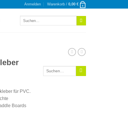
Anmelden
Warenkorb /
0,00
€
0
Suchen
nach:
leber
Suchen
nach:
leber für PVC.
ichte
addle Boards