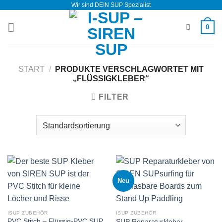
Wir sind DEIN SUP Spezialist
Zum
Inhalt
0
springen
START
/
PRODUKTE VERSCHLAGWORTET MIT
„FLÜSSIGKLEBER“
FILTER
Neu
ISUP ZUBEHÖR
ISUP ZUBEHÖR
PVC Stitch – Flüssig-PVC SUP
SUP Reparaturkleber