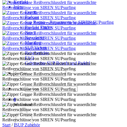
Kontakt
Infos
Events
Podcast
Sup Repair – Reparaturen by SIREN SUPsurfing
Produkt Finder
News
Newsletter
Magalog
SUP Videos
Reiseberichte
FAQ
Gebrauchte SUP Boards und Paddel
Suchen
nach:
Suchen
nach:
0
Warenkorb
Start
/
ISUP Zubehör