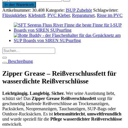
Grease
In den Warenkorb
Reißverschlussfett
Artikelnummer:
30.408
Kategorie:
ISUP Zubehör
Schlagwörter:
Menge
Flüssigkleber
,
Klebstoff
,
PVC Kleber
,
Reparaturset
,
Risse im PVC
Suchen
nach:
Beschreibung
Zipper Grease – Reißverschlussfett für
wasserdichte Reißverschlüsse
Leichtgängig. Langlebig. Sicher.
Wer seine Ausrüstung liebt,
schützt sie! Das
Zipper Grease Reißverschlussfett
sorgt für
geschmeidig laufende Reißverschlüsse an Trockenanzügen,
Packsäcken, Neoprenanzügen, Tauchanzügen, SUP-Bags oder
Outdoor-Rucksäcken. Es ist
lebensmittelecht
,
umweltfreundlich
und wurde speziell für die
Pflege wasserdichter Reißverschlüsse
entwickelt.