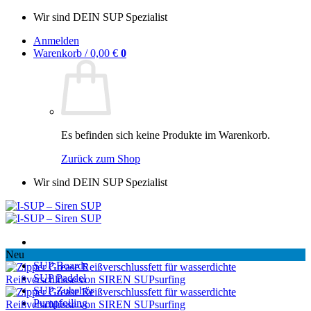
Zum
Wir sind DEIN SUP Spezialist
Inhalt
Anmelden
springen
Warenkorb /
0,00
€
0
Es befinden sich keine Produkte im Warenkorb.
Zurück zum Shop
Wir sind DEIN SUP Spezialist
Neu
SUP Boards
SUP Paddel
SUP Zubehör
Pumpfoiling