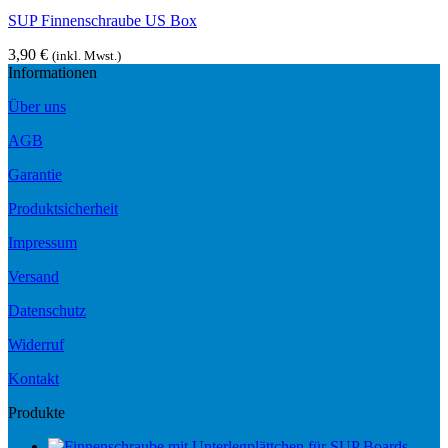
SUP Finnenschraube US Box
3,90
€
(inkl. Mwst.)
Informationen
Über uns
AGB
Garantie
Produktsicherheit
Impressum
Versand
Datenschutz
Widerruf
Kontakt
Produkte