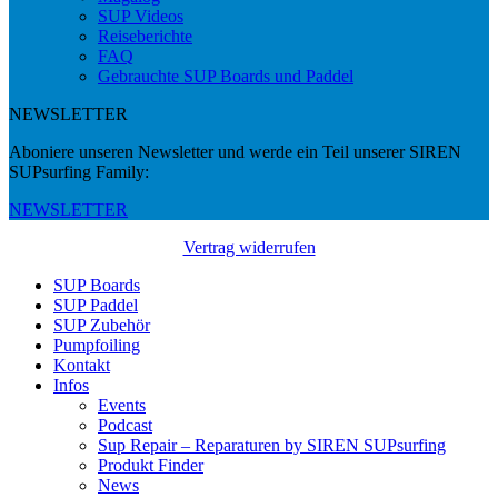
SUP Videos
Reiseberichte
FAQ
Gebrauchte SUP Boards und Paddel
NEWSLETTER
Aboniere unseren Newsletter und werde ein Teil unserer SIREN
SUPsurfing Family:
NEWSLETTER
Vertrag widerrufen
SUP Boards
SUP Paddel
SUP Zubehör
Pumpfoiling
Kontakt
Infos
Events
Podcast
Sup Repair – Reparaturen by SIREN SUPsurfing
Produkt Finder
News