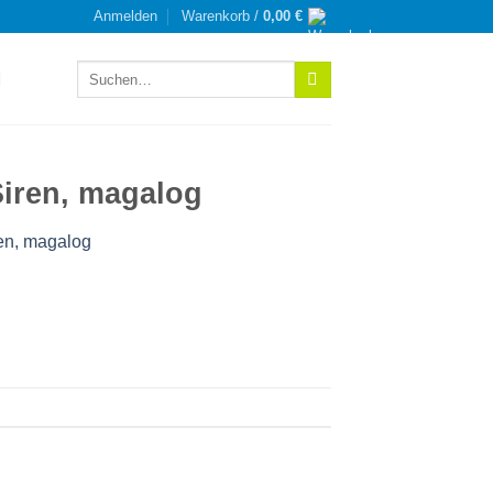
Anmelden
Warenkorb /
0,00
€
Suchen
nach:
Siren, magalog
ren, magalog