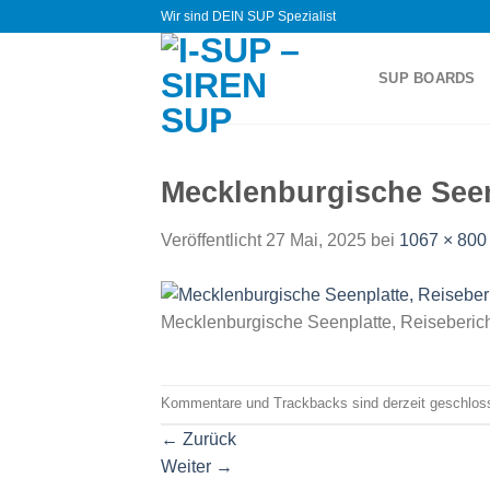
Zum
Wir sind DEIN SUP Spezialist
Inhalt
springen
SUP BOARDS
Mecklenburgische Seen
Veröffentlicht
27 Mai, 2025
bei
1067 × 800
Mecklenburgische Seenplatte, Reiseberic
Kommentare und Trackbacks sind derzeit geschlos
←
Zurück
Weiter
→