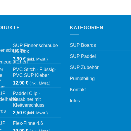
ODUKTE
KATEGORIEN
SUP Boards
SUP Finnenschraube
US Box
SUP Paddel
3,90
€
(inkl. Mwst.)
SUP Zubehör
PVC Stitch - Flüssig-
PVC SUP Kleber
Pumpfoiling
12,90
€
(inkl. Mwst.)
Kontakt
Paddel Clip -
Karabiner mit
Infos
Klettverschluss
2,50
€
(inkl. Mwst.)
Flex-Finne 4.6
19,90
€