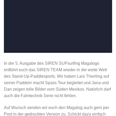
In der 5. Ausgabe des SIREN SUPsurfing Magalogs
entführt euch das SIREN TEAM wieder in die weite Welt
des Stand-Up-Paddlesports. Wir haben Lars Thierling auf
seiner Paddeln macht Spass Tour begleitet und Jana und
Dan zeigen tolle Bilder vom Süden Mexikos. Natürlich darf
auch die Fahrtechnik Serie nicht fehlen.
Auf Wunsch senden wir euch den Magalog auch gern per
Post in der gedruckten Version zu. Schickt dazu einfach