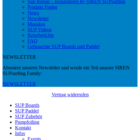
Sup Repair – Reparaturen by SIREN SUPsurfing
Produkt Finder
News
Newsletter
Magalog
SUP Videos
Reiseberichte
FAQ
Gebrauchte SUP Boards und Paddel
NEWSLETTER
Aboniere unseren Newsletter und werde ein Teil unserer SIREN
SUPsurfing Family:
NEWSLETTER
Vertrag widerrufen
SUP Boards
SUP Paddel
SUP Zubehör
Pumpfoiling
Kontakt
Infos
Events