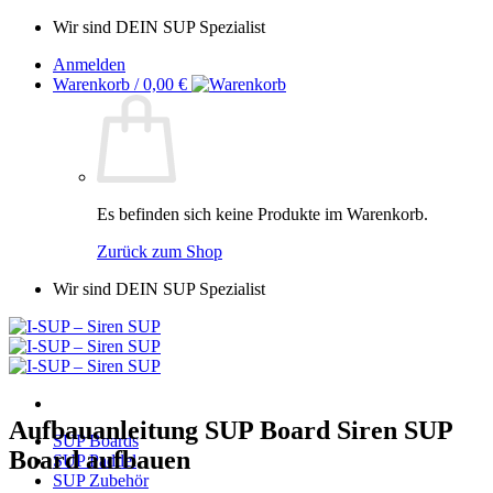
Zum
Wir sind DEIN SUP Spezialist
Inhalt
Anmelden
springen
Warenkorb /
0,00
€
Es befinden sich keine Produkte im Warenkorb.
Zurück zum Shop
Wir sind DEIN SUP Spezialist
Aufbauanleitung SUP Board Siren SUP
SUP Boards
Board aufbauen
SUP Paddel
SUP Zubehör