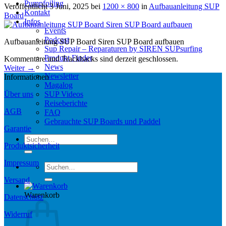
Pumpfoiling
Veröffentlicht
3 Juni, 2025
bei
1200 × 800
in
Aufbauanleitung SUP
Kontakt
Board
Infos
Events
Podcast
Aufbauanleitung SUP Board Siren SUP Board aufbauen
Sup Repair – Reparaturen by SIREN SUPsurfing
Produkt Finder
Kommentare und Trackbacks sind derzeit geschlossen.
News
Weiter
→
Newsletter
Informationen
Magalog
Über uns
SUP Videos
Reiseberichte
AGB
FAQ
Gebrauchte SUP Boards und Paddel
Garantie
Suchen
Produktsicherheit
nach:
Impressum
Suchen
nach:
Versand
Warenkorb
Datenschutz
Widerruf