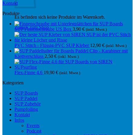
Kontakt
Produkte
Es befinden sich keine Produkte im Warenkorb.
Zurück zum Shop
SUP Finnenschraube US Box
3,90
€
(inkl. Mwst.)
PVC Stitch - Flüssig-PVC SUP Kleber
12,90
€
(inkl. Mwst.)
Paddel Clip - Karabiner mit
Klettverschluss
2,50
€
(inkl. Mwst.)
Flex-Finne 4.6
19,90
€
(inkl. Mwst.)
Kategorien
SUP Boards
SUP Paddel
SUP Zubehör
Pumpfoiling
Kontakt
Infos
Events
Podcast