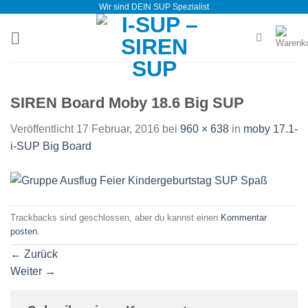
Wir sind DEIN SUP Spezialist
Zum
Inhalt
springen
SIREN Board Moby 18.6 Big SUP
Veröffentlicht
17 Februar, 2016
bei
960 × 638
in
moby 17.1-
i-SUP Big Board
Trackbacks sind geschlossen, aber du kannst einen
Kommentar
posten
.
←
Zurück
Weiter
→