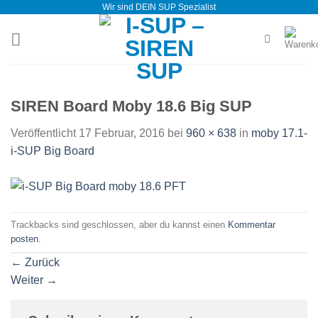
Wir sind DEIN SUP Spezialist
Zum
Inhalt
springen
SIREN Board Moby 18.6 Big SUP
Veröffentlicht
17 Februar, 2016
bei
960 × 638
in
moby 17.1-
i-SUP Big Board
Trackbacks sind geschlossen, aber du kannst einen
Kommentar
posten
.
←
Zurück
Weiter
→