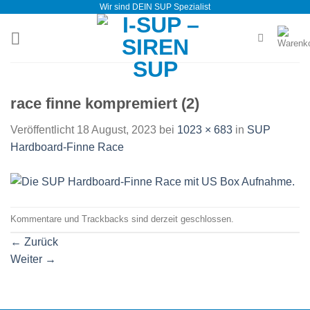
Wir sind DEIN SUP Spezialist
Zum
Inhalt
springen
race finne kompremiert (2)
Veröffentlicht
18 August, 2023
bei
1023 × 683
in
SUP
Hardboard-Finne Race
Kommentare und Trackbacks sind derzeit geschlossen.
←
Zurück
Weiter
→