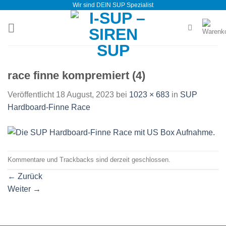
Wir sind DEIN SUP Spezialist
Zum
Inhalt
springen
race finne kompremiert (4)
Veröffentlicht
18 August, 2023
bei
1023 × 683
in
SUP
Hardboard-Finne Race
Kommentare und Trackbacks sind derzeit geschlossen.
←
Zurück
Weiter
→