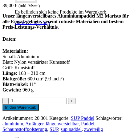
39,00
€
(inkl. Mwst.)
Es befinden sich keine Produkte im Warenkorb.
Unser längenverstellbares Aluminiumpaddel M2 Maristo für
alle Einsatzgebiete, vereint robuste Materialien mit bestem
Zurück zum Shop
Preis-Leistungs-Verhältnis.
Daten:
Materialien:
Schaft: Aluminium
Blatt: Nylon verstärkter Kunststoff
Griff: Kunststoff
Länge:
168 – 210 cm
Blattgröße:
600 cm² (93 inch²)
Blattwinkel:
11°
Gewicht:
960 g
Maristo
M2
In den Warenkorb
-
zweiteiliges
Artikelnummer:
20.301
Kategorie:
SUP Paddel
Schlagwörter:
SUP
aluminium
,
Anfänger
,
längenverstellbar
,
Paddel
,
Aluminiumpaddel
Schaumstoffpolsterung
,
SUP
,
sup paddel
,
zweiteilig
Menge