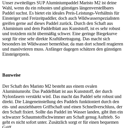
Unser zweiteiliges SUP Aluminiumpaddel Maristo M2 ist deine
Wahl, wenn du ein robustes und günstiges längenverstellbares
Paddel suchst. Es bietet ein ideales Preis-Leistungs-Verhältnis für
Einsteiger und Freizeitpaddler, doch auch Wildwasserspezialisten
greifen gerne auf dieses Paddel zurück. Durch den Schaft aus
Aluminium und dem Paddelblatt aus Kunststoff, ist es sehr robust
und trotzdem nicht übermäßig schwer. Eine geringe Biegekurve
sorgt für eine sehr direkte Kraftübertragung. Das macht sich
besonders im Wildwasser bemerkbar, da man dort schnell reagieren
und manövrieren muss. Anfänger dagegen schätzen den günstigen
Einsteigerpreis.
Bauweise
Der Schaft des Maristo M2 besteht aus einem ovalen
Aluminiumrohr. Das Paddelblatt ist aus Kunststoff, der durch
Nylonfasern verstärkt wird. Das macht das Paddel sehr robust und
direkt. Die Längeneinstellung des Paddels funktioniert durch den
ein- und ausziehbaren Griffschaft und einen Schnellverschluss, der
den Schaft fixiert. Sollte das Paddel im Wasser landen, gibt ihm ein
schwarzer Schaumstoffschwimmer am Schaft genug Auftrieb. So
geht es nicht sofort unter. Zusätzlich sorgt er für einen bequemen
Griff.