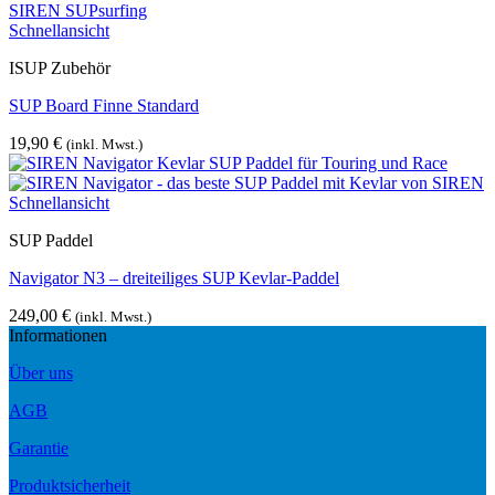
Schnellansicht
ISUP Zubehör
SUP Board Finne Standard
19,90
€
(inkl. Mwst.)
Schnellansicht
SUP Paddel
Navigator N3 – dreiteiliges SUP Kevlar-Paddel
249,00
€
(inkl. Mwst.)
Informationen
Über uns
AGB
Garantie
Produktsicherheit