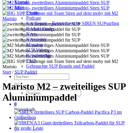
Kontakt
Infos
Events
Podcast
Sup Repair – Reparaturen by SIREN SUPsurfing
Produkt Finder
News
Newsletter
Magalog
SUP Videos
Reiseberichte
FAQ
Gebrauchte SUP Boards und Paddel
Start
/
SUP Paddel
Suchen
nach:
Maristo M2 – zweiteiliges SUP
Suchen
Aluminiumpaddel
nach:
0
Warenkorb