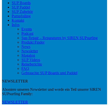
SUP Boards
SUP Paddel
SUP Zubehör
Pumpfoiling
Kontakt
Infos
Events
Podcast
Sup Repair – Reparaturen by SIREN SUPsurfing
Produkt Finder
News
Newsletter
Magalog
SUP Videos
Reiseberichte
FAQ
Gebrauchte SUP Boards und Paddel
NEWSLETTER
Aboniere unseren Newsletter und werde ein Teil unserer SIREN
SUPsurfing Family:
NEWSLETTER