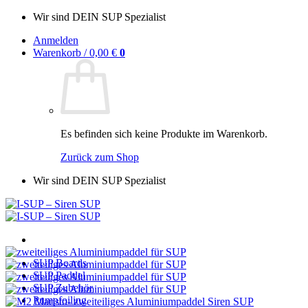
Zum
Wir sind DEIN SUP Spezialist
Inhalt
Anmelden
springen
Warenkorb /
0,00
€
0
Es befinden sich keine Produkte im Warenkorb.
Zurück zum Shop
Wir sind DEIN SUP Spezialist
SUP Boards
SUP Paddel
SUP Zubehör
Pumpfoiling