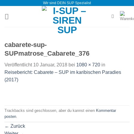
Wir sind DEIN SUP Spezialist
Zum
Inhalt
springen
cabarete-sup-
SUPmatrose_Cabarete_376
Veröffentlicht
10 Januar, 2018
bei
1080 × 720
in
Reisebericht: Cabarete – SUP im karibischen Paradies
(2017)
Trackbacks sind geschlossen, aber du kannst einen
Kommentar
posten
.
←
Zurück
Weiter
→