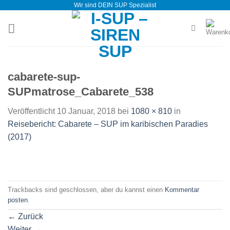
Wir sind DEIN SUP Spezialist
Zum
Inhalt
springen
cabarete-sup-
SUPmatrose_Cabarete_538
Veröffentlicht
10 Januar, 2018
bei
1080 × 810
in
Reisebericht: Cabarete – SUP im karibischen Paradies
(2017)
Trackbacks sind geschlossen, aber du kannst einen
Kommentar
posten
.
←
Zurück
Weiter
→