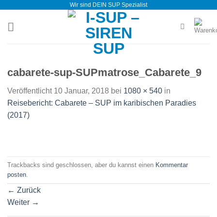
Wir sind DEIN SUP Spezialist
Zum
Inhalt
springen
cabarete-sup-SUPmatrose_Cabarete_9
Veröffentlicht
10 Januar, 2018
bei
1080 × 540
in
Reisebericht: Cabarete – SUP im karibischen Paradies
(2017)
Trackbacks sind geschlossen, aber du kannst einen
Kommentar
posten
.
←
Zurück
Weiter
→