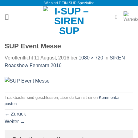
Wir sind DEIN SUP Spezialist
Zum
Inhalt
springen
SUP Event Messe
Veröffentlicht
11 August, 2016
bei
1080 × 720
in
SIREN
Roadshow Fehmarn 2016
Trackbacks sind geschlossen, aber du kannst einen
Kommentar
posten
.
←
Zurück
Weiter
→