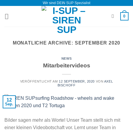
Wir sind DEIN SUP Spezialist
Zum
Inhalt
0
springen
MONATLICHE ARCHIVE:
SEPTEMBER 2020
NEWS
Mitarbeitervideos
VERÖFFENTLICHT AM
12 SEPTEMBER, 2020
VON
AXEL
BISCHOFF
12
Sep.
Bilder sagen mehr als Worte! Unser Team stellt sich mit
einer kleinen Videobotschaft vor. Lernt unser Team in