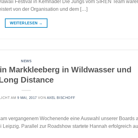
Hawaii Festival in Kemnade! Die Jungs vom SIREN Team ware
istert von der Organisation und dem […]
WEITERLESEN
→
NEWS
in Markkleeberg in Wildwasser und
Long Distance
LICHT AM
9 MAI, 2017
VON
AXEL BISCHOFF
e am vergangenem Wochenende eine Auswahl unserer Boards a
 Leipzig. Parallel zur Roadshow startete Hannah erfolgreich au