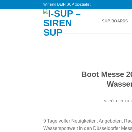
Zum
Wir sind DEIN SUP Spezialist
Inhalt
springen
SUP BOARDS
Boot Messe 20
Wasser
VERÖFFENTLIC
9 Tage voller Neuigkeiten, Angeboten, Rac
Wassersportwelt in den Düsseldorfer Mes