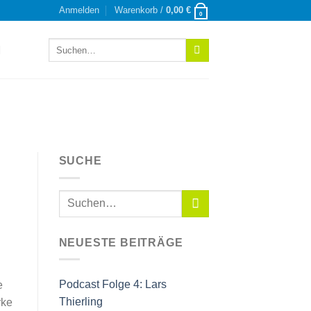
Anmelden
Warenkorb /
0,00
€
0
Suchen
nach:
SUCHE
NEUESTE BEITRÄGE
Podcast Folge 4: Lars
e
Thierling
rke