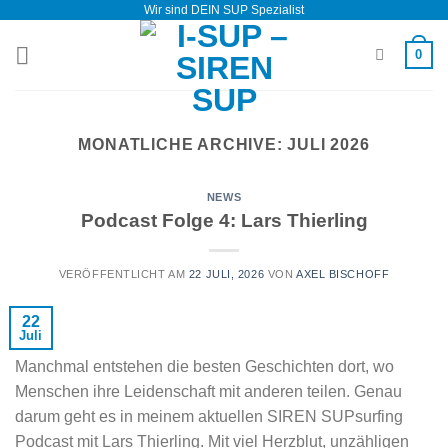
Wir sind DEIN SUP Spezialist
Zum
Inhalt
0
springen
MONATLICHE ARCHIVE:
JULI 2026
NEWS
Podcast Folge 4: Lars Thierling
VERÖFFENTLICHT AM
22 JULI, 2026
VON
AXEL BISCHOFF
22
Juli
Manchmal entstehen die besten Geschichten dort, wo
Menschen ihre Leidenschaft mit anderen teilen. Genau
darum geht es in meinem aktuellen SIREN SUPsurfing
Podcast mit Lars Thierling. Mit viel Herzblut, unzähligen