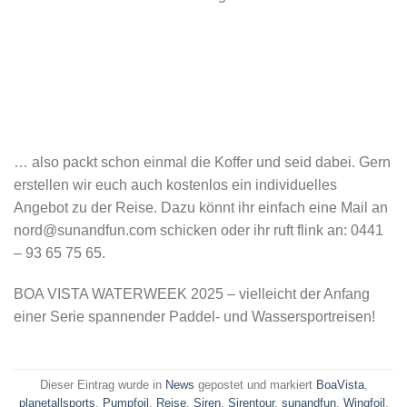
… also packt schon einmal die Koffer und seid dabei. Gern
erstellen wir euch auch kostenlos ein individuelles
Angebot zu der Reise. Dazu könnt ihr einfach eine Mail an
nord@sunandfun.com schicken oder ihr ruft flink an: 0441
– 93 65 75 65.
BOA VISTA WATERWEEK 2025 – vielleicht der Anfang
einer Serie spannender Paddel- und Wassersportreisen!
Dieser Eintrag wurde in
News
gepostet und markiert
BoaVista
,
planetallsports
,
Pumpfoil
,
Reise
,
Siren
,
Sirentour
,
sunandfun
,
Wingfoil
.