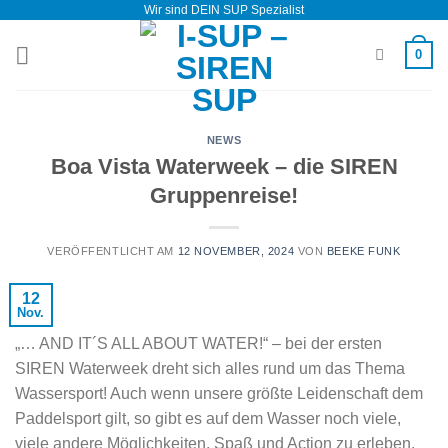
Wir sind DEIN SUP Spezialist
Zum
Inhalt
0
springen
NEWS
Boa Vista Waterweek – die SIREN
Gruppenreise!
VERÖFFENTLICHT AM
12 NOVEMBER, 2024
VON
BEEKE FUNK
12
Nov.
„… AND IT´S ALL ABOUT WATER!“ – bei der ersten
SIREN Waterweek dreht sich alles rund um das Thema
Wassersport! Auch wenn unsere größte Leidenschaft dem
Paddelsport gilt, so gibt es auf dem Wasser noch viele,
viele andere Möglichkeiten, Spaß und Action zu erleben.