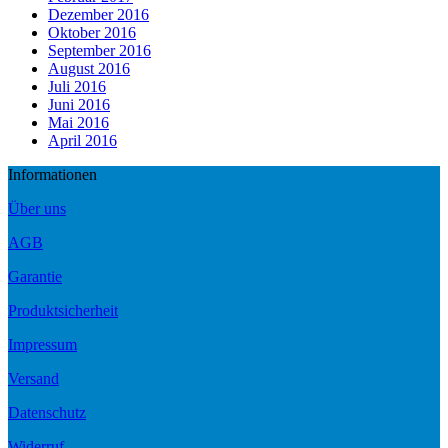
Dezember 2016
Oktober 2016
September 2016
August 2016
Juli 2016
Juni 2016
Mai 2016
April 2016
Informationen
Über uns
AGB
Garantie
Produktsicherheit
Impressum
Versand
Datenschutz
Widerruf