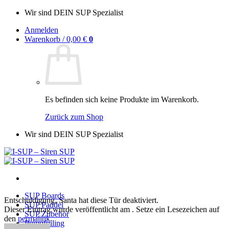
Zum
Wir sind DEIN SUP Spezialist
Inhalt
Anmelden
springen
Warenkorb /
0,00
€
0
Es befinden sich keine Produkte im Warenkorb.
Zurück zum Shop
Wir sind DEIN SUP Spezialist
SUP Boards
Entschuldigung, Santa hat diese Tür deaktiviert.
SUP Paddel
Dieser Eintrag wurde veröffentlicht am . Setze ein Lesezeichen auf
SUP Zubehör
den
permalink
.
Pumpfoiling