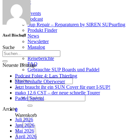
Kontakt
Infos
Events
Podcast
Sup Repair – Reparaturen by SIREN SUPsurfing
Produkt Finder
Axel Bischoff
News
Newsletter
Magalog
Suche
SUP Videos
Reiseberichte
FAQ
Neueste Beiträge
Gebrauchte SUP Boards und Paddel
Podcast Folge 4: Lars Thierling
Suchen
Märchenhafte Oberweser
nach:
Jetzt braucht ihr ein SUN Cover für euer I-SUP!
mako 12.6 CST – der neue schnelle Tourer
Suchen
Paddel Special
nach:
Archiv
0
Warenkorb
Juli 2026
Juni 2026
Mai 2026
April 2026