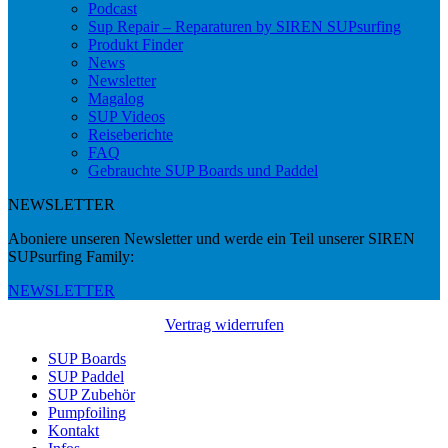
Podcast
Sup Repair – Reparaturen by SIREN SUPsurfing
Produkt Finder
News
Newsletter
Magalog
SUP Videos
Reiseberichte
FAQ
Gebrauchte SUP Boards und Paddel
NEWSLETTER
Aboniere unseren Newsletter und werde ein Teil unserer SIREN
SUPsurfing Family:
NEWSLETTER
Vertrag widerrufen
SUP Boards
SUP Paddel
SUP Zubehör
Pumpfoiling
Kontakt