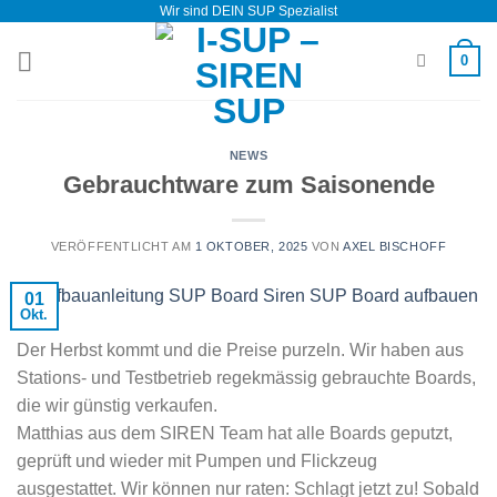
Wir sind DEIN SUP Spezialist
Zum
Inhalt
0
springen
NEWS
Gebrauchtware zum Saisonende
VERÖFFENTLICHT AM
1 OKTOBER, 2025
VON
AXEL BISCHOFF
01
Okt.
Der Herbst kommt und die Preise purzeln. Wir haben aus
Stations- und Testbetrieb regekmässig gebrauchte Boards,
die wir günstig verkaufen.
Matthias aus dem SIREN Team hat alle Boards geputzt,
geprüft und wieder mit Pumpen und Flickzeug
ausgestattet. Wir können nur raten: Schlagt jetzt zu! Sobald