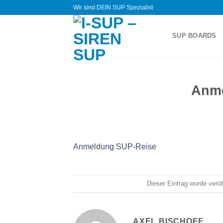
Zum
Wir sind DEIN SUP Spezialist
Inhalt
springen
SUP BOARDS
Anme
Anmeldung SUP-Reise
Dieser Eintrag wurde verö
AXEL BISCHOFF