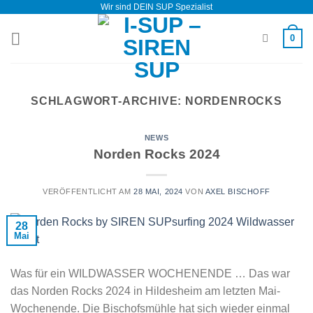
Wir sind DEIN SUP Spezialist
Zum
Inhalt
0
springen
SCHLAGWORT-ARCHIVE:
NORDENROCKS
NEWS
Norden Rocks 2024
VERÖFFENTLICHT AM
28 MAI, 2024
VON
AXEL BISCHOFF
28
Mai
Was für ein WILDWASSER WOCHENENDE … Das war
das Norden Rocks 2024 in Hildesheim am letzten Mai-
Wochenende. Die Bischofsmühle hat sich wieder einmal