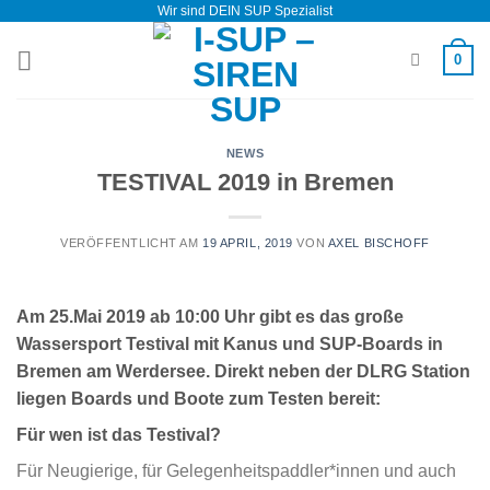
Wir sind DEIN SUP Spezialist
Zum
Inhalt
0
springen
NEWS
TESTIVAL 2019 in Bremen
VERÖFFENTLICHT AM
19 APRIL, 2019
VON
AXEL BISCHOFF
Am
25.Mai 2019 ab 10:00 Uh
r gibt es das große
Wassersport Testival mit Kanus und SUP-Boards in
Bremen am Werdersee. Direkt neben der DLRG Station
liegen Boards und Boote zum Testen bereit:
Für wen ist das Testival?
Für Neugierige, für Gelegenheitspaddler*innen und auch