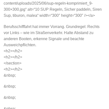
content/uploads/2025/06/sup-regeln-komprimiert_9-
300×300.jpg“ alt=“10 SUP Regeln, Sicher paddeln, Siren
Sup, tiburon, malea“ width=“300″ height=“300″ /></a>
Berufsschifffahrt hat immer Vorrang. Grundregel: Rechts
vor Links – wie im Straßenverkehr. Halte Abstand zu
anderen Booten, erkenne Signale und beachte
Ausweichpflichten.
<h2></h2>
<h2></h2>
</section>
<h2></h2>
&nbsp;
&nbsp;
&nbsp;
&nbsp;