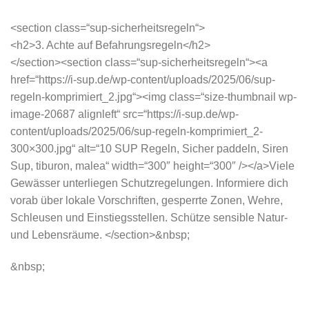
<section class=“sup-sicherheitsregeln“>
<h2>3. Achte auf Befahrungsregeln</h2>
</section><section class=“sup-sicherheitsregeln“><a
href=“https://i-sup.de/wp-content/uploads/2025/06/sup-
regeln-komprimiert_2.jpg“><img class=“size-thumbnail wp-
image-20687 alignleft“ src=“https://i-sup.de/wp-
content/uploads/2025/06/sup-regeln-komprimiert_2-
300×300.jpg“ alt=“10 SUP Regeln, Sicher paddeln, Siren
Sup, tiburon, malea“ width=“300″ height=“300″ /></a>Viele
Gewässer unterliegen Schutzregelungen. Informiere dich
vorab über lokale Vorschriften, gesperrte Zonen, Wehre,
Schleusen und Einstiegsstellen. Schütze sensible Natur-
und Lebensräume. </section>&nbsp;
&nbsp;