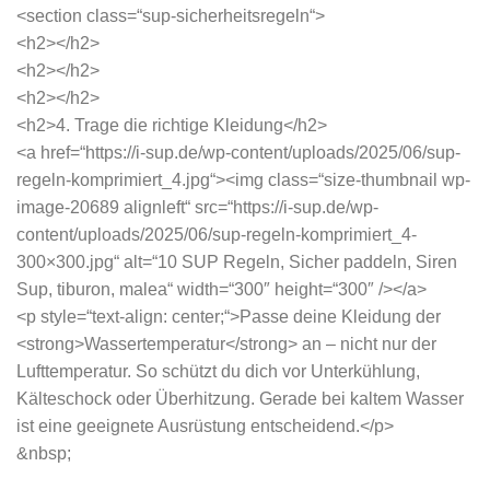
<section class=“sup-sicherheitsregeln“>
<h2></h2>
<h2></h2>
<h2></h2>
<h2>4. Trage die richtige Kleidung</h2>
<a href=“https://i-sup.de/wp-content/uploads/2025/06/sup-
regeln-komprimiert_4.jpg“><img class=“size-thumbnail wp-
image-20689 alignleft“ src=“https://i-sup.de/wp-
content/uploads/2025/06/sup-regeln-komprimiert_4-
300×300.jpg“ alt=“10 SUP Regeln, Sicher paddeln, Siren
Sup, tiburon, malea“ width=“300″ height=“300″ /></a>
<p style=“text-align: center;“>Passe deine Kleidung der
<strong>Wassertemperatur</strong> an – nicht nur der
Lufttemperatur. So schützt du dich vor Unterkühlung,
Kälteschock oder Überhitzung. Gerade bei kaltem Wasser
ist eine geeignete Ausrüstung entscheidend.</p>
&nbsp;