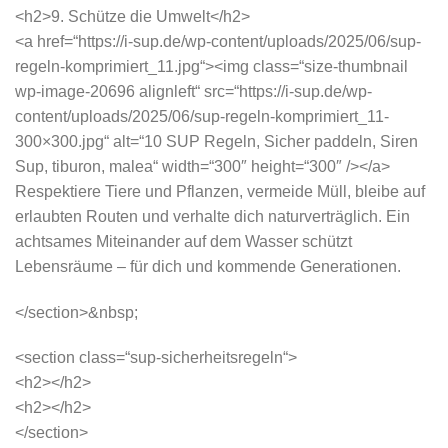
<h2>9. Schütze die Umwelt</h2>
<a href=“https://i-sup.de/wp-content/uploads/2025/06/sup-
regeln-komprimiert_11.jpg“><img class=“size-thumbnail
wp-image-20696 alignleft“ src=“https://i-sup.de/wp-
content/uploads/2025/06/sup-regeln-komprimiert_11-
300×300.jpg“ alt=“10 SUP Regeln, Sicher paddeln, Siren
Sup, tiburon, malea“ width=“300″ height=“300″ /></a>
Respektiere Tiere und Pflanzen, vermeide Müll, bleibe auf
erlaubten Routen und verhalte dich naturverträglich. Ein
achtsames Miteinander auf dem Wasser schützt
Lebensräume – für dich und kommende Generationen.
</section>&nbsp;
<section class=“sup-sicherheitsregeln“>
<h2></h2>
<h2></h2>
</section>