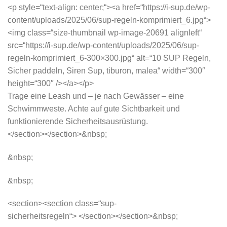
<p style=“text-align: center;“><a href=“https://i-sup.de/wp-
content/uploads/2025/06/sup-regeln-komprimiert_6.jpg“>
<img class=“size-thumbnail wp-image-20691 alignleft“
src=“https://i-sup.de/wp-content/uploads/2025/06/sup-
regeln-komprimiert_6-300×300.jpg“ alt=“10 SUP Regeln,
Sicher paddeln, Siren Sup, tiburon, malea“ width=“300″
height=“300″ /></a></p>
Trage eine Leash und – je nach Gewässer – eine
Schwimmweste. Achte auf gute Sichtbarkeit und
funktionierende Sicherheitsausrüstung.
</section></section>&nbsp;
&nbsp;
&nbsp;
<section><section class=“sup-
sicherheitsregeln“> </section></section>&nbsp;