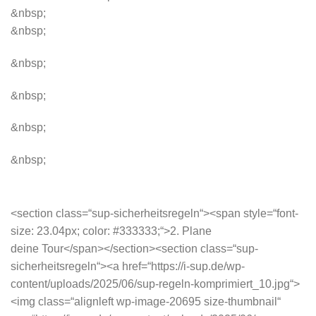
&nbsp;
&nbsp;
&nbsp;
&nbsp;
&nbsp;
&nbsp;
<section class=“sup-sicherheitsregeln“><span style=“font-
size: 23.04px; color: #333333;“>2. Plane
deine Tour</span></section><section class=“sup-
sicherheitsregeln“><a href=“https://i-sup.de/wp-
content/uploads/2025/06/sup-regeln-komprimiert_10.jpg“>
<img class=“alignleft wp-image-20695 size-thumbnail“