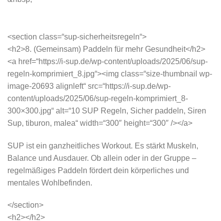
<section class=“sup-sicherheitsregeln“>
<h2>8. (Gemeinsam) Paddeln für mehr Gesundheit</h2>
<a href=“https://i-sup.de/wp-content/uploads/2025/06/sup-
regeln-komprimiert_8.jpg“><img class=“size-thumbnail wp-
image-20693 alignleft“ src=“https://i-sup.de/wp-
content/uploads/2025/06/sup-regeln-komprimiert_8-
300×300.jpg“ alt=“10 SUP Regeln, Sicher paddeln, Siren
Sup, tiburon, malea“ width=“300″ height=“300″ /></a>
SUP ist ein ganzheitliches Workout. Es stärkt Muskeln,
Balance und Ausdauer. Ob allein oder in der Gruppe –
regelmäßiges Paddeln fördert dein körperliches und
mentales Wohlbefinden.
</section>
<h2></h2>