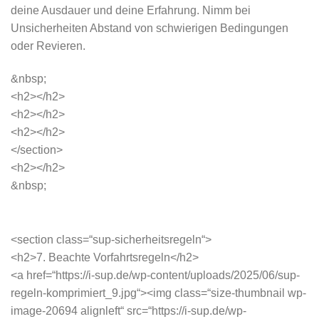
deine Ausdauer und deine Erfahrung. Nimm bei
Unsicherheiten Abstand von schwierigen Bedingungen
oder Revieren.
&nbsp;
<h2></h2>
<h2></h2>
<h2></h2>
</section>
<h2></h2>
&nbsp;
<section class=“sup-sicherheitsregeln“>
<h2>7. Beachte Vorfahrtsregeln</h2>
<a href=“https://i-sup.de/wp-content/uploads/2025/06/sup-
regeln-komprimiert_9.jpg“><img class=“size-thumbnail wp-
image-20694 alignleft“ src=“https://i-sup.de/wp-