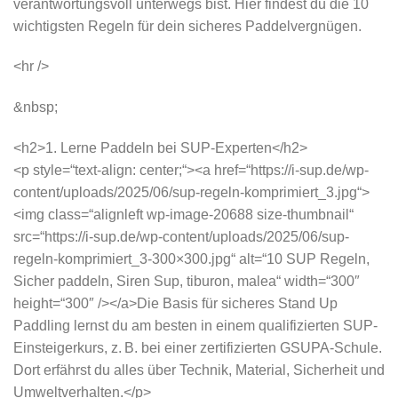
verantwortungsvoll unterwegs bist. Hier findest du die 10
wichtigsten Regeln für dein sicheres Paddelvergnügen.
<hr />
&nbsp;
<h2>1. Lerne Paddeln bei SUP-Experten</h2>
<p style=“text-align: center;“><a href=“https://i-sup.de/wp-
content/uploads/2025/06/sup-regeln-komprimiert_3.jpg“>
<img class=“alignleft wp-image-20688 size-thumbnail“
src=“https://i-sup.de/wp-content/uploads/2025/06/sup-
regeln-komprimiert_3-300×300.jpg“ alt=“10 SUP Regeln,
Sicher paddeln, Siren Sup, tiburon, malea“ width=“300″
height=“300″ /></a>Die Basis für sicheres Stand Up
Paddling lernst du am besten in einem qualifizierten SUP-
Einsteigerkurs, z. B. bei einer zertifizierten GSUPA-Schule.
Dort erfährst du alles über Technik, Material, Sicherheit und
Umweltverhalten.</p>