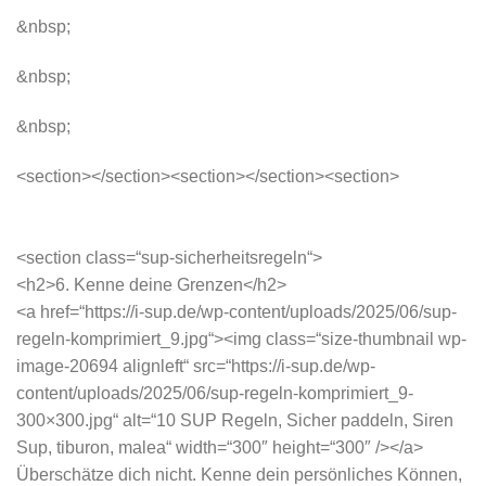
&nbsp;
&nbsp;
&nbsp;
<section></section><section></section><section>
<section class=“sup-sicherheitsregeln“>
<h2>6. Kenne deine Grenzen</h2>
<a href=“https://i-sup.de/wp-content/uploads/2025/06/sup-
regeln-komprimiert_9.jpg“><img class=“size-thumbnail wp-
image-20694 alignleft“ src=“https://i-sup.de/wp-
content/uploads/2025/06/sup-regeln-komprimiert_9-
300×300.jpg“ alt=“10 SUP Regeln, Sicher paddeln, Siren
Sup, tiburon, malea“ width=“300″ height=“300″ /></a>
Überschätze dich nicht. Kenne dein persönliches Können,