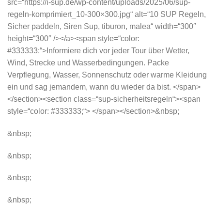
src=“https://i-sup.de/wp-content/uploads/2025/06/sup-
regeln-komprimiert_10-300×300.jpg“ alt=“10 SUP Regeln,
Sicher paddeln, Siren Sup, tiburon, malea“ width=“300″
height=“300″ /></a><span style=“color:
#333333;“>Informiere dich vor jeder Tour über Wetter,
Wind, Strecke und Wasserbedingungen. Packe
Verpflegung, Wasser, Sonnenschutz oder warme Kleidung
ein und sag jemandem, wann du wieder da bist. </span>
</section><section class=“sup-sicherheitsregeln“><span
style=“color: #333333;“> </span></section>&nbsp;
&nbsp;
&nbsp;
&nbsp;
&nbsp;