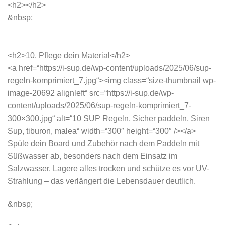
<h2></h2>
&nbsp;
<h2>10. Pflege dein Material</h2>
<a href=“https://i-sup.de/wp-content/uploads/2025/06/sup-
regeln-komprimiert_7.jpg“><img class=“size-thumbnail wp-
image-20692 alignleft“ src=“https://i-sup.de/wp-
content/uploads/2025/06/sup-regeln-komprimiert_7-
300×300.jpg“ alt=“10 SUP Regeln, Sicher paddeln, Siren
Sup, tiburon, malea“ width=“300″ height=“300″ /></a>
Spüle dein Board und Zubehör nach dem Paddeln mit
Süßwasser ab, besonders nach dem Einsatz im
Salzwasser. Lagere alles trocken und schütze es vor UV-
Strahlung – das verlängert die Lebensdauer deutlich.
&nbsp;