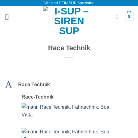
Wir sind DEIN SUP Spezialist
Zum
Inhalt
0
springen
Race Technik
A
Race Technik
Race-Technik