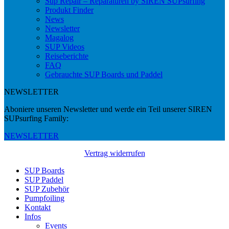
Sup Repair – Reparaturen by SIREN SUPsurfing
Produkt Finder
News
Newsletter
Magalog
SUP Videos
Reiseberichte
FAQ
Gebrauchte SUP Boards und Paddel
NEWSLETTER
Aboniere unseren Newsletter und werde ein Teil unserer SIREN
SUPsurfing Family:
NEWSLETTER
Vertrag widerrufen
SUP Boards
SUP Paddel
SUP Zubehör
Pumpfoiling
Kontakt
Infos
Events