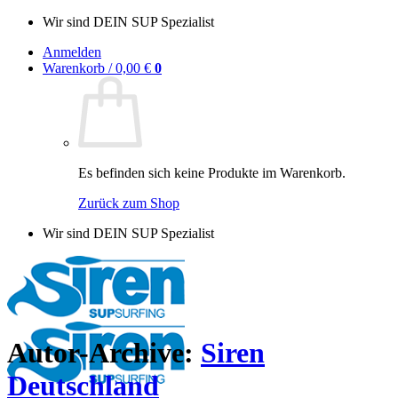
Zum
Wir sind DEIN SUP Spezialist
Inhalt
Anmelden
springen
Warenkorb /
0,00
€
0
Es befinden sich keine Produkte im Warenkorb.
Zurück zum Shop
Wir sind DEIN SUP Spezialist
Autor-Archive:
Siren
Deutschland