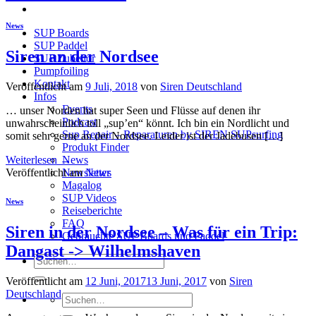
News
SUP Boards
SUP Paddel
Siren an der Nordsee
SUP Zubehör
Pumpfoiling
Kontakt
Veröffentlicht am
9 Juli, 2018
von
Siren Deutschland
Infos
Events
… unser Norden hat super Seen und Flüsse auf denen ihr
Podcast
unwahrscheinlich toll „sup’en“ könnt. Ich bin ein Nordlicht und
Sup Repair – Reparaturen by SIREN SUPsurfing
somit sehr gerne an der Nordsee. Leider ist der Jadebusen […]
Produkt Finder
News
Weiterlesen
→
Newsletter
Veröffentlicht am
News
Magalog
SUP Videos
News
Reiseberichte
FAQ
Siren in der Nordsee – Was für ein Trip:
Gebrauchte SUP Boards und Paddel
Dangast -> Wilhelmshaven
Suchen
nach:
Veröffentlicht am
12 Juni, 2017
13 Juni, 2017
von
Siren
Deutschland
Suchen
nach: