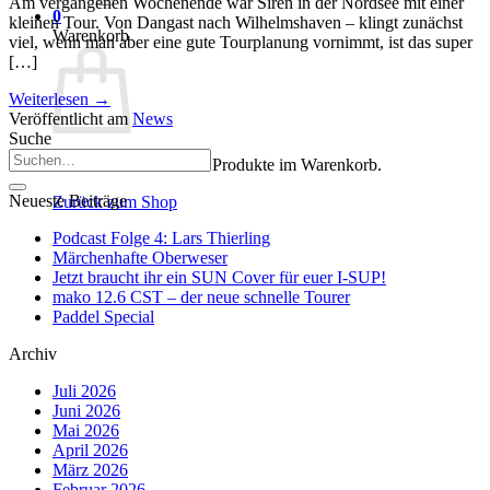
Am vergangenen Wochenende war Siren in der Nordsee mit einer
0
kleinen Tour. Von Dangast nach Wilhelmshaven – klingt zunächst
Warenkorb
viel, wenn man aber eine gute Tourplanung vornimmt, ist das super
[…]
Weiterlesen
→
Veröffentlicht am
News
Suche
Es befinden sich keine Produkte im Warenkorb.
Neueste Beiträge
Zurück zum Shop
Podcast Folge 4: Lars Thierling
Märchenhafte Oberweser
Jetzt braucht ihr ein SUN Cover für euer I-SUP!
mako 12.6 CST – der neue schnelle Tourer
Paddel Special
Archiv
Juli 2026
Juni 2026
Mai 2026
April 2026
März 2026
Februar 2026