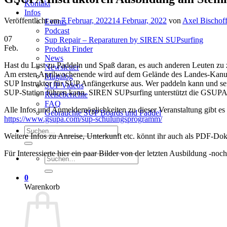
Kontakt
Infos
Veröffentlicht am
7 Februar, 2022
14 Februar, 2022
von
Axel Bischof
Events
Podcast
07
Sup Repair – Reparaturen by SIREN SUPsurfing
Feb.
Produkt Finder
News
Hast du Lust zu Paddeln und Spaß daran, es auch anderen Leuten zu
Newsletter
Am ersten Aprilwochenende wird auf dem Gelände des Landes-Kanu-V
Magalog
SUP Instruktor für SUP Anfängerkurse aus. Wer paddeln kann und sei
SUP Videos
SUP-Station führen kann. SIREN SUPsurfing unterstützt die GSUPA I
Reiseberichte
FAQ
Alle Infos und Anmeldemöglichkeiten zu dieser Veranstaltung gibt es d
Gebrauchte SUP Boards und Paddel
https://www.gsupa.com/sup-schulungsprogramm/
Suchen
Weitere Infos zu Anreise, Unterkunft etc. könnt ihr auch als PDF-Do
nach:
Für Interessierte hier ein paar Bilder von der letzten Ausbildung -noc
Suchen
nach:
0
Warenkorb