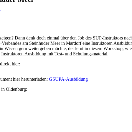
f
 zeigen? Dann denk doch einmal über den Job des SUP-Instruktors nac
erbandes am Steinhuder Meer in Mardorf eine Insruktoren Ausbildung
n Wissen gern weitergeben möchte, der lernt in diesem Workshop, wie 
nstruktoren Ausbildung mit Test- und Schulungsmaterial.
irekt hier:
kument hier herunterladen:
GSUPA-Ausbildung
h in Oldenburg: