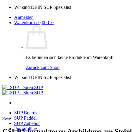
Zum
Wir sind DEIN SUP Spezialist
Inhalt
Anmelden
springen
Warenkorb /
0,00
€
0
Es befinden sich keine Produkte im Warenkorb.
Zurück zum Shop
Wir sind DEIN SUP Spezialist
SUP Boards
SUP Paddel
News
SUP Zubehör
Pumpfoiling
GSUPA Instruktoren Ausbildung am Stei