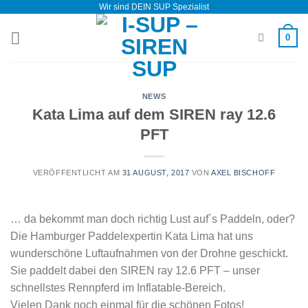
Wir sind DEIN SUP Spezialist
Zum
Inhalt
0
springen
NEWS
Kata Lima auf dem SIREN ray 12.6
PFT
VERÖFFENTLICHT AM
31 AUGUST, 2017
VON
AXEL BISCHOFF
… da bekommt man doch richtig Lust auf´s Paddeln, oder?
Die Hamburger Paddelexpertin Kata Lima hat uns
wunderschöne Luftaufnahmen von der Drohne geschickt.
Sie paddelt dabei den SIREN ray 12.6 PFT – unser
schnellstes Rennpferd im Inflatable-Bereich.
Vielen Dank noch einmal für die schönen Fotos!