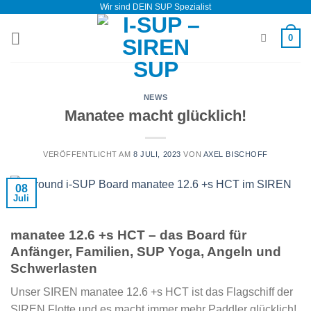
Wir sind DEIN SUP Spezialist
Zum
Inhalt
0
springen
NEWS
Manatee macht glücklich!
VERÖFFENTLICHT AM
8 JULI, 2023
VON
AXEL BISCHOFF
08
Juli
manatee 12.6 +s HCT – das Board für
Anfänger, Familien, SUP Yoga, Angeln und
Schwerlasten
Unser SIREN manatee 12.6 +s HCT ist das Flagschiff der
SIREN Flotte und es macht immer mehr Paddler glücklich!