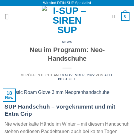
Wir sind DEIN SUP Spezialist
Zum
Inhalt
0
springen
NEWS
Neu im Programm: Neo-
Handschuhe
VERÖFFENTLICHT AM
18 NOVEMBER, 2022
VON
AXEL
BISCHOFF
18
Nov.
SUP Handschuh – vorgekrümmt und mit
Extra Grip
Nie wieder kalte Hände im Winter – mit diesem Handschuh
stehen endlosen Paddeltouren auch bei kalten Tagen