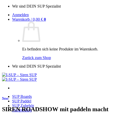
Zum
Wir sind DEIN SUP Spezialist
Inhalt
Anmelden
springen
Warenkorb /
0,00
€
0
Es befinden sich keine Produkte im Warenkorb.
Zurück zum Shop
Wir sind DEIN SUP Spezialist
SUP Boards
News
SUP Paddel
SUP Zubehör
SIREN ROADSHOW mit paddeln macht
Pumpfoiling