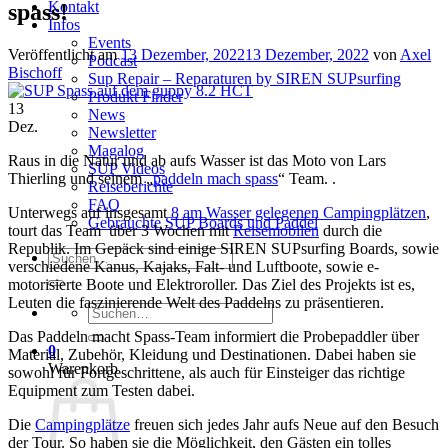
Kontakt
spass!
Infos
Events
Veröffentlicht am
13 Dezember, 2022
13 Dezember, 2022
von
Axel
Podcast
Bischoff
Sup Repair – Reparaturen by SIREN SUPsurfing
Produkt Finder
13
News
Dez.
Newsletter
Magalog
Raus in die Natur und ab aufs Wasser ist das Moto von Lars
SUP Videos
Thierling und seinem „
paddeln mach spass
“ Team. .
Reiseberichte
FAQ
Unterwegs auf insgesamt
8 am Wasser gelegenen Campingplätzen
,
Gebrauchte SUP Boards und Paddel
tourt das Team über 3 Wochen mit
Reisemobilen
durch die
Republik. Im Gepäck sind einige SIREN SUPsurfing Boards, sowie
Suchen
verschiedene Kanus, Kajaks, Falt- und Luftboote, sowie e-
nach:
motorisierte Boote und Elektroroller. Das Ziel des Projekts ist es,
Leuten die faszinierende Welt des Paddelns zu präsentieren.
Suchen
nach:
Das Paddeln macht Spass-Team informiert die Probepaddler über
0
Material, Zubehör, Kleidung und Destinationen. Dabei haben sie
Warenkorb
sowohl für Fortgeschrittene, als auch für Einsteiger das richtige
Equipment zum Testen dabei.
Die
Campingplätze
freuen sich jedes Jahr aufs Neue auf den Besuch
der Tour. So haben sie die Möglichkeit, den Gästen ein tolles