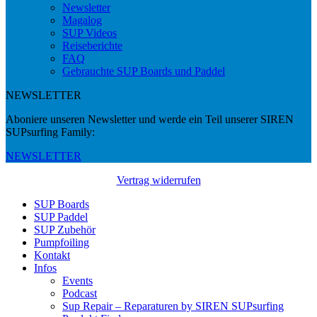
Newsletter
Magalog
SUP Videos
Reiseberichte
FAQ
Gebrauchte SUP Boards und Paddel
NEWSLETTER
Aboniere unseren Newsletter und werde ein Teil unserer SIREN
SUPsurfing Family:
NEWSLETTER
Vertrag widerrufen
SUP Boards
SUP Paddel
SUP Zubehör
Pumpfoiling
Kontakt
Infos
Events
Podcast
Sup Repair – Reparaturen by SIREN SUPsurfing