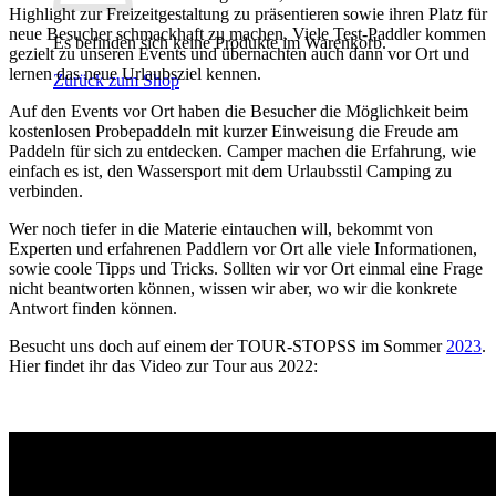
Highlight zur Freizeitgestaltung zu präsentieren sowie ihren Platz für
neue Besucher schmackhaft zu machen. Viele Test-Paddler kommen
Es befinden sich keine Produkte im Warenkorb.
gezielt zu unseren Events und übernachten auch dann vor Ort und
lernen das neue Urlaubsziel kennen.
Zurück zum Shop
Auf den Events vor Ort haben die Besucher die Möglichkeit beim
kostenlosen Probepaddeln mit kurzer Einweisung die Freude am
Paddeln für sich zu entdecken. Camper machen die Erfahrung, wie
einfach es ist, den Wassersport mit dem Urlaubsstil Camping zu
verbinden.
Wer noch tiefer in die Materie eintauchen will, bekommt von
Experten und erfahrenen Paddlern vor Ort alle viele Informationen,
sowie coole Tipps und Tricks. Sollten wir vor Ort einmal eine Frage
nicht beantworten können, wissen wir aber, wo wir die konkrete
Antwort finden können.
Besucht uns doch auf einem der TOUR-STOPSS im Sommer
2023
.
Hier findet ihr das Video zur Tour aus 2022: