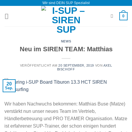
Wir sind DEIN SUP Spezialist
Zum
Inhalt
0
springen
NEWS
Neu im SIREN TEAM: Matthias
VERÖFFENTLICHT AM
20 SEPTEMBER, 2019
VON
AXEL
BISCHOFF
20
Sep.
Wir haben Nachwuchs bekommen: Matthias Buse (Matze)
verstärkt nun unser neues Team im Vertrieb,
Händlerbetreuung und PRO TEAMER Organisation. Matze
ist erfahrener SUP-Trainer, der schon einigen hundert